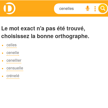
Le mot exact n'a pas été trouvé,
choisissez la bonne orthographe.
celles
cenelle
cenellier
censuelle
crénelé