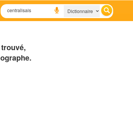
 trouvé,
hographe.