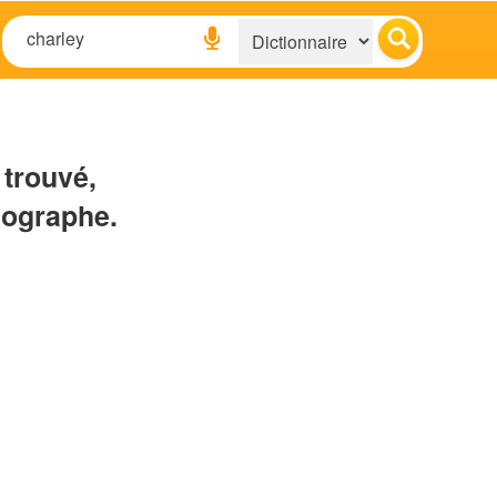
 trouvé,
hographe.