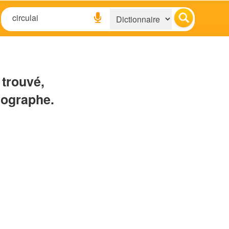
 trouvé,
hographe.