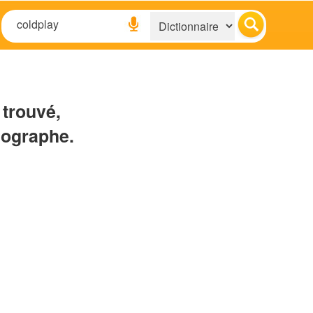
 trouvé,
hographe.