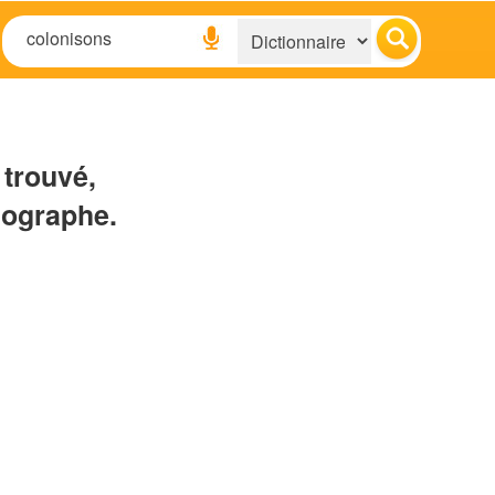
 trouvé,
hographe.