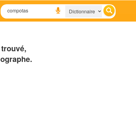
 trouvé,
hographe.