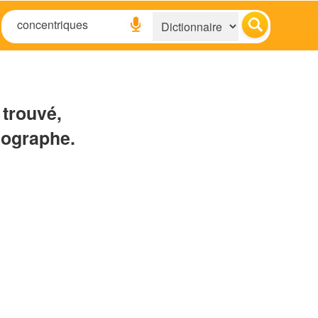
 trouvé,
hographe.