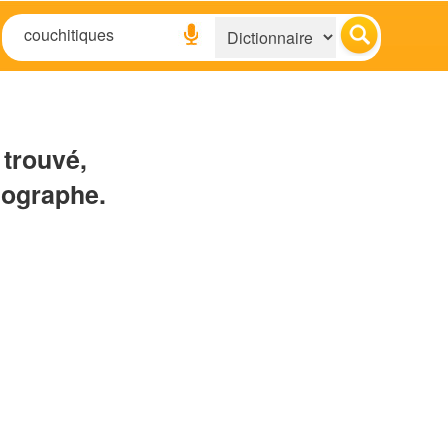
 trouvé,
hographe.