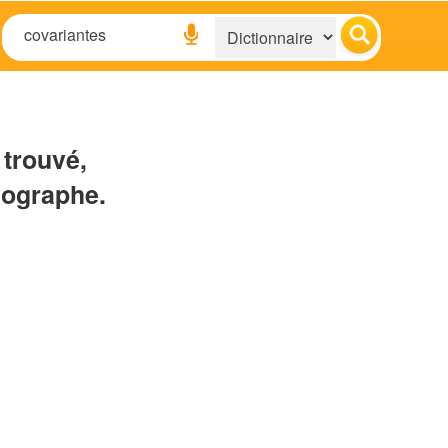
 trouvé,
hographe.