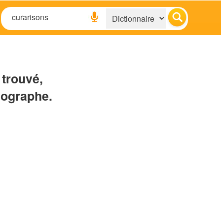
 trouvé,
hographe.