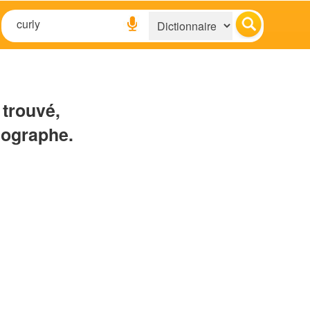
 trouvé,
hographe.