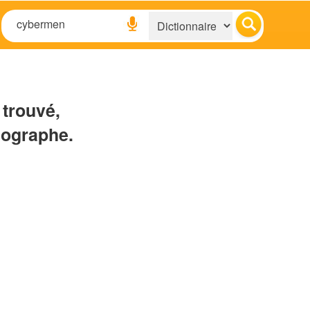
 trouvé,
hographe.