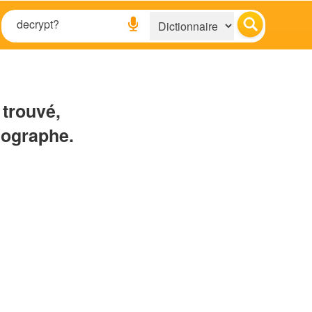
 trouvé,
hographe.