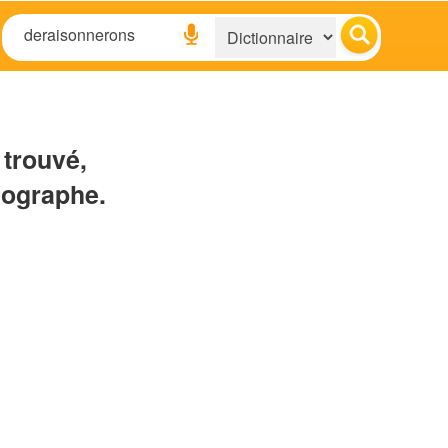
 trouvé,
hographe.