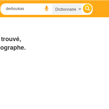
 trouvé,
hographe.