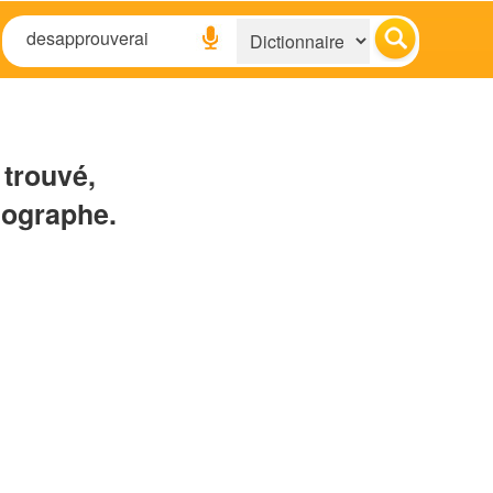
 trouvé,
hographe.