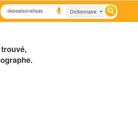
 trouvé,
hographe.