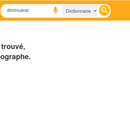
 trouvé,
hographe.