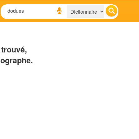
 trouvé,
hographe.