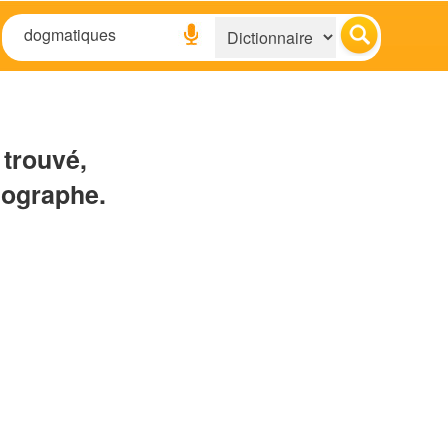
 trouvé,
hographe.