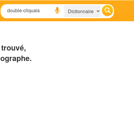
 trouvé,
hographe.