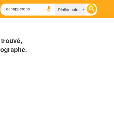
 trouvé,
hographe.