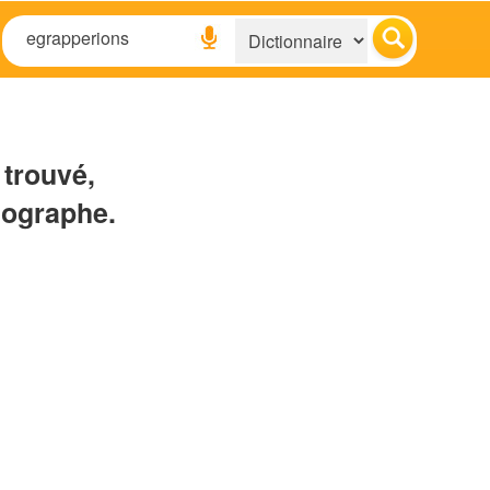
 trouvé,
hographe.