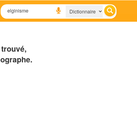
 trouvé,
hographe.