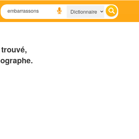
 trouvé,
hographe.