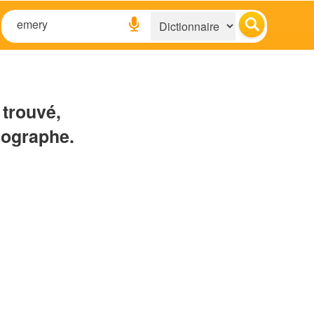
 trouvé,
hographe.