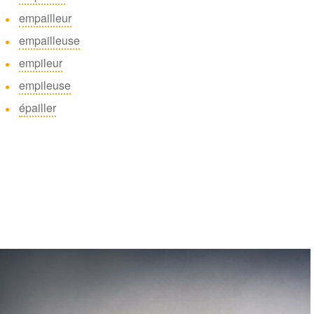
empailleur
empailleuse
empileur
empileuse
épailler