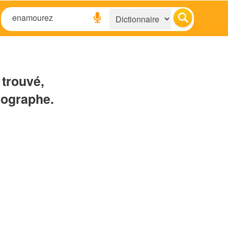
 trouvé,
hographe.