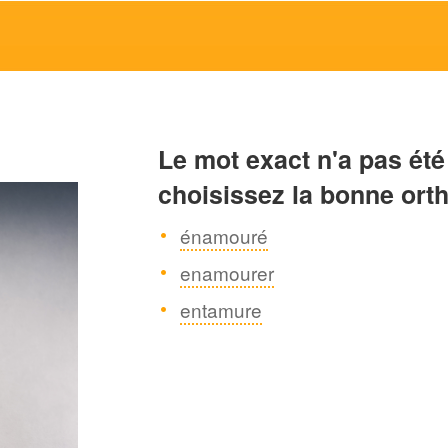
Le mot exact n'a pas été
choisissez la bonne ort
énamouré
enamourer
entamure