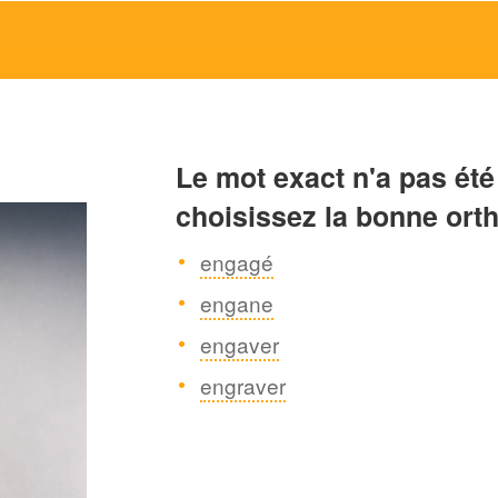
Le mot exact n'a pas été
choisissez la bonne ort
engagé
engane
engaver
engraver