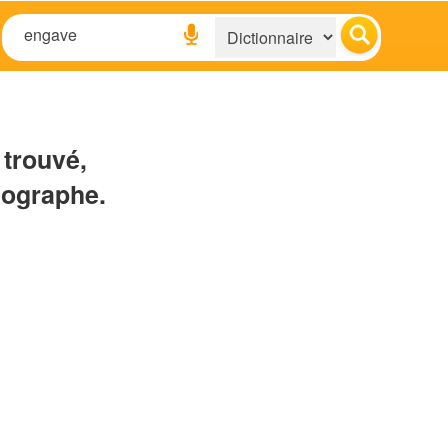
 trouvé,
hographe.