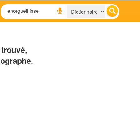
 trouvé,
hographe.