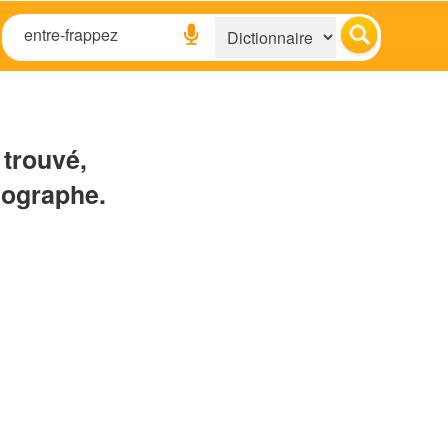
 trouvé,
hographe.