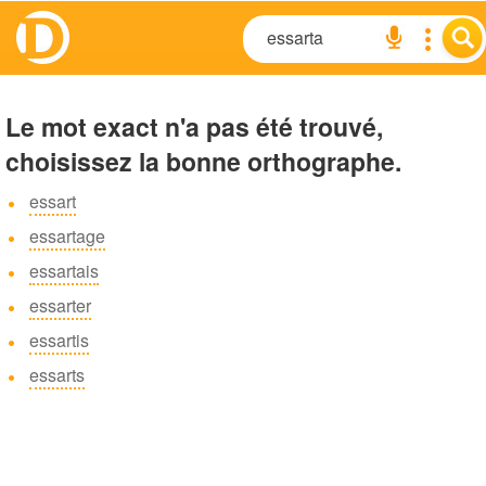
Le mot exact n'a pas été trouvé,
choisissez la bonne orthographe.
essart
essartage
essartais
essarter
essartis
essarts