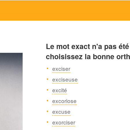
Le mot exact n'a pas été
choisissez la bonne ort
exciser
exciseuse
excité
excoriose
excuse
exorciser