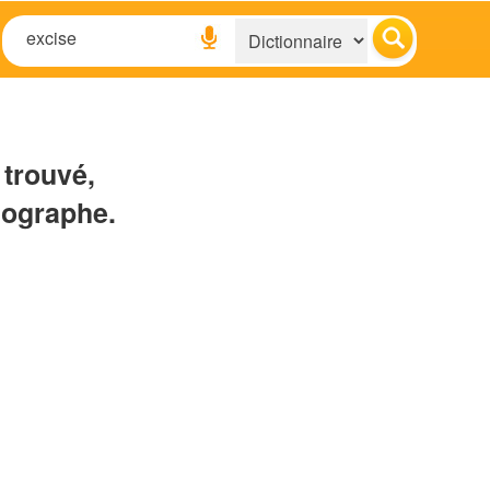
 trouvé,
hographe.