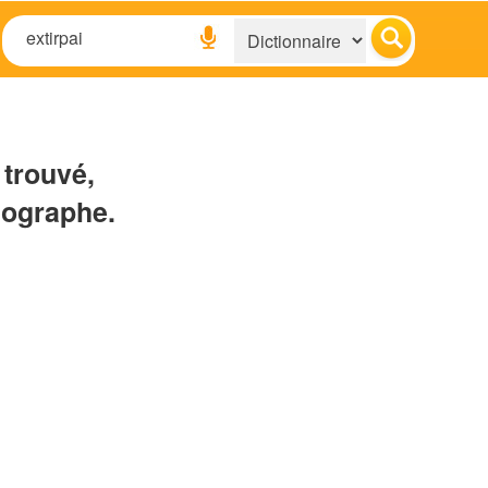
 trouvé,
hographe.