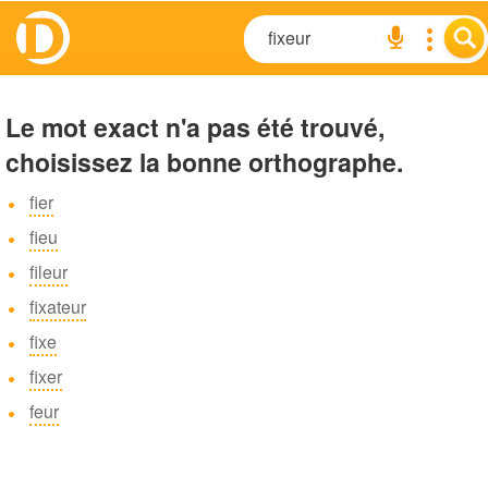
Le mot exact n'a pas été trouvé,
choisissez la bonne orthographe.
fier
fieu
fileur
fixateur
fixe
fixer
feur