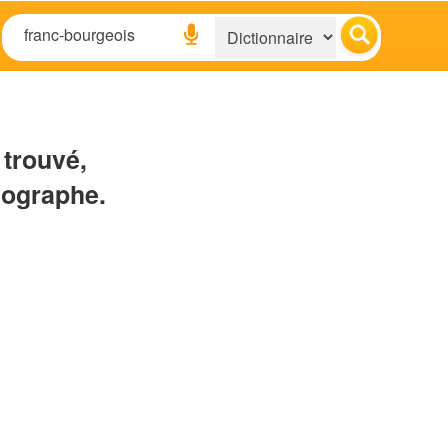
 trouvé,
hographe.