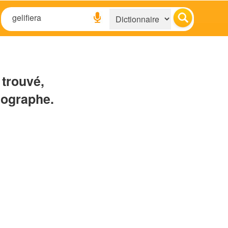
 trouvé,
hographe.