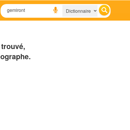
 trouvé,
hographe.