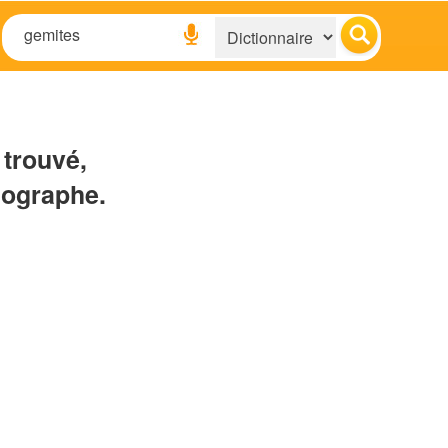
 trouvé,
hographe.