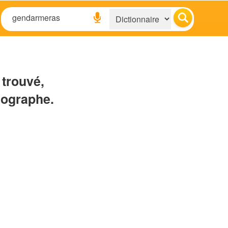
 trouvé,
hographe.