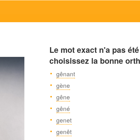
Le mot exact n'a pas été
choisissez la bonne ort
gênant
gène
gêne
gêné
genet
genêt