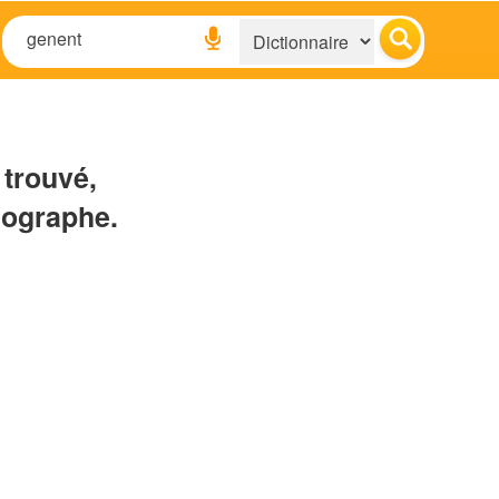
 trouvé,
hographe.