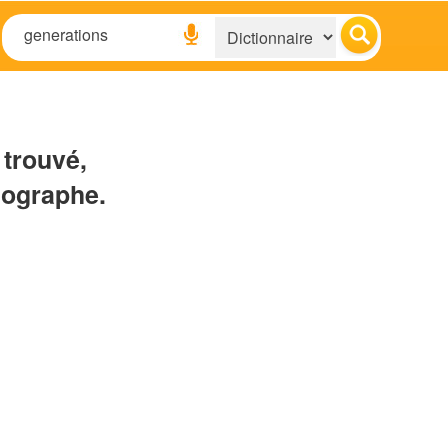
 trouvé,
hographe.