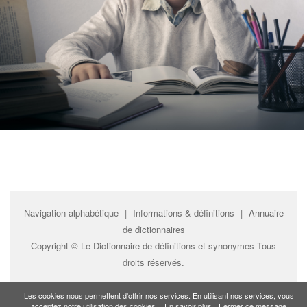
Navigation alphabétique
|
Informations & définitions
|
Annuaire
de dictionnaires
Copyright ©
Le Dictionnaire de définitions et synonymes
Tous
droits réservés.
Les cookies nous permettent d'offrir nos services. En utilisant nos services, vous
acceptez notre utilisation des cookies.
En savoir plus
Fermer ce message