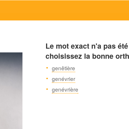
Le mot exact n'a pas été
choisissez la bonne ort
genêtière
genévrier
genévrière