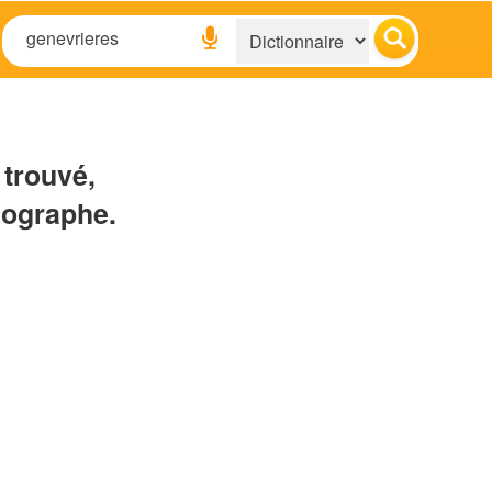
 trouvé,
hographe.