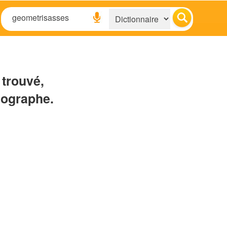
 trouvé,
hographe.