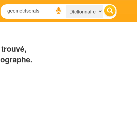
 trouvé,
hographe.