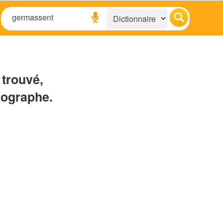
 trouvé,
hographe.