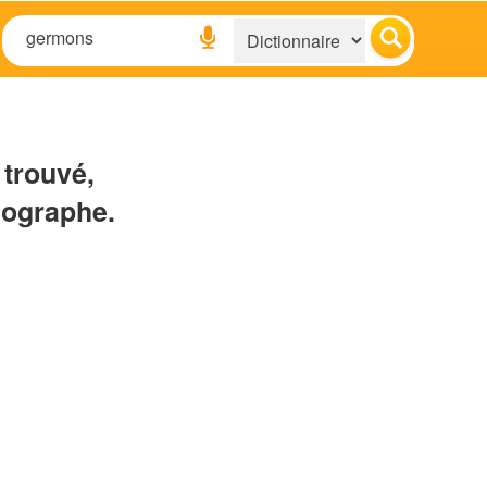
 trouvé,
hographe.