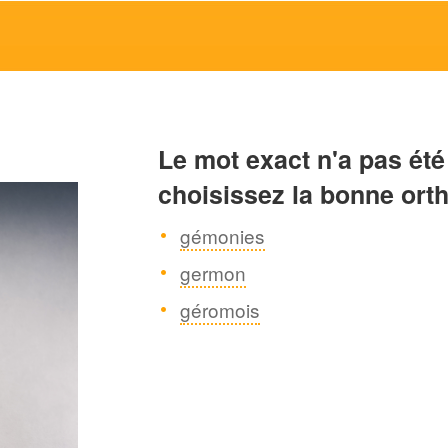
Le mot exact n'a pas été
choisissez la bonne ort
gémonies
germon
géromois