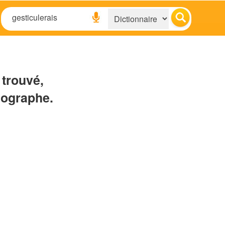
 trouvé,
hographe.